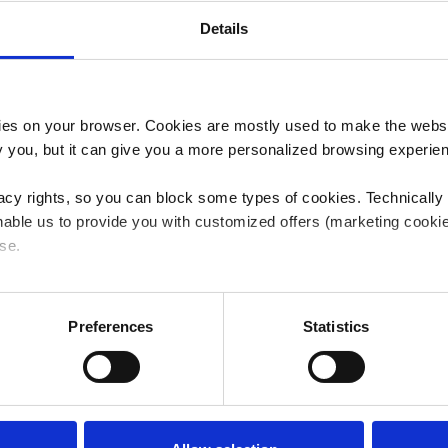
Details
es on your browser. Cookies are mostly used to make the websit
ify you, but it can give you a more personalized browsing experie
acy rights, so you can block some types of cookies. Technically
able us to provide you with customized offers (marketing cookie
DES SOL
se.
MAÎTRIS
 or "Allow all", only the cookies you selected will be used. You c
DÉTAILS
 by going to
Cookies Settings
. For more information, please see
Preferences
Statistics
Nous sommes pr
sont directement
moindre déviatio
pourquoi nous r
maintenons une 