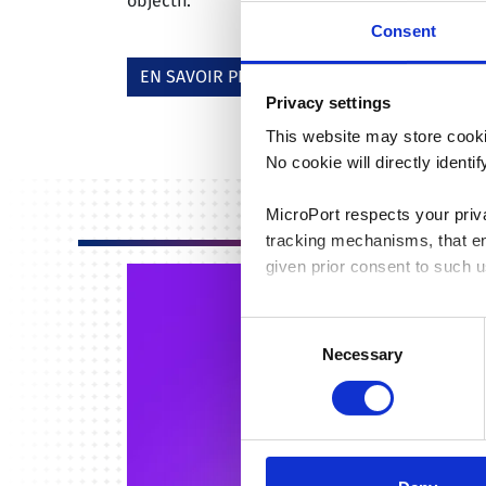
objectif.
Consent
EN SAVOIR PLUS
Privacy settings
This website may store cooki
No cookie will directly ident
MicroPort respects your priv
tracking mechanisms, that en
given prior consent to such u
By clicking “Allow selection”
Consent
you granted here at any time
Necessary
Selection