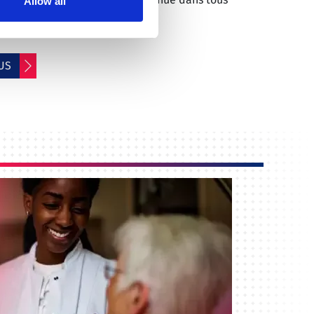
Allow all
otre activité.
US