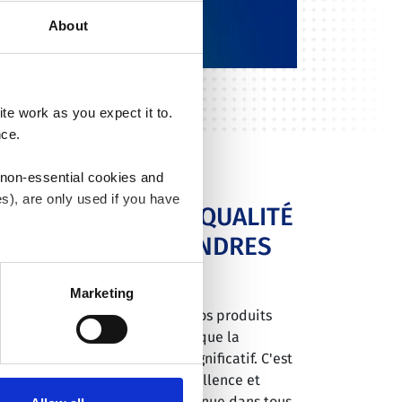
About
e work as you expect it to.
nce.
 non-essential cookies and
s), are only used if you have
UTIONS DE HAUTE QUALITÉ
ÉES DANS LES MOINDRES
an withdraw the consent that
 our
Cookie Policy
.
Marketing
ofondément conscients que nos produits
 liés à la vie des patients, et que la
n pourrait avoir un impact significatif. C'est
echerchons sans relâche l'excellence et
stratégie d'amélioration continue dans tous