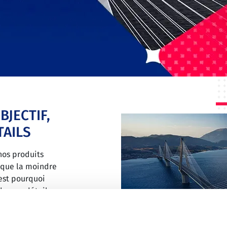
JECTIF,
TAILS
os produits
t que la moindre
'est pourquoi
chaque détail
ger et de
r. C'est notre