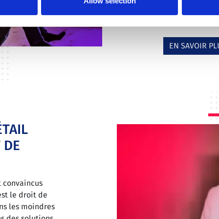
Allow selection
les aspects de n
EN SAVOIR PL
ÉTAIL
 DE
 convaincus
st le droit de
ns les moindres
s des solutions